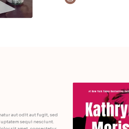
tur aut odit aut fugit, sed
luptatem sequi nesciunt.
lor sit amet, consectetur,