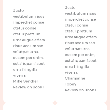
Justo
Justo
vestibulum risus
vestibulum risus
imperdiet conse
imperdiet conse
ctetur conse
ctetur conse
ctetur pretium
ctetur pretium
urna augue etiam
urna augue etiam
risus acc um san
risus acc um san
volutpat urna,
volutpat urna,
eusem per enim,
eusem per enim,
est aliquam laoet
est aliquam laoet
urna fringilla
urna fringilla
viverra.
viverra.
Charmaine
Mike Sendler​
Tobey​
Review on Book 1​
Review on Book 1​