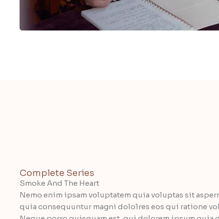
Complete Series
Smoke And The Heart
Nemo enim ipsam voluptatem quia voluptas sit asperna
quia consequuntur magni dolo1res eos qui ratione vo
Neque porro quisquam est, qui dolorem ipsum quia do