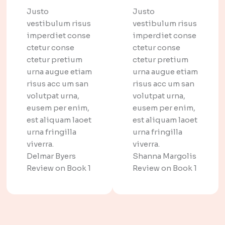
Justo
Justo
vestibulum risus
vestibulum risus
imperdiet conse
imperdiet conse
ctetur conse
ctetur conse
ctetur pretium
ctetur pretium
urna augue etiam
urna augue etiam
risus acc um san
risus acc um san
volutpat urna,
volutpat urna,
eusem per enim,
eusem per enim,
est aliquam laoet
est aliquam laoet
urna fringilla
urna fringilla
viverra.
viverra.
Delmar Byers​
Shanna Margolis​
Review on Book 1​
Review on Book 1​