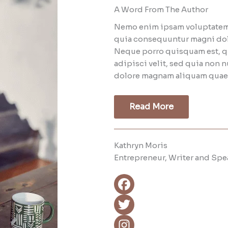
A Word From The Author
Nemo enim ipsam voluptatem qu
quia consequuntur magni dolo
Neque porro quisquam est, qu
adipisci velit, sed quia non
dolore magnam aliquam quaer
Read More
Kathryn Moris
Entrepreneur, Writer and Spea