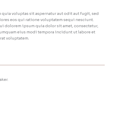
ia voluptas sit aspernatur aut odit aut fugit, sed
res eos qui ratione voluptatem sequi nesciunt.
i dolorem ipsum quia dolor sit amet, consectetur,
 numquam eius modi tempora incidunt ut labore et
at voluptatem.
ker.​